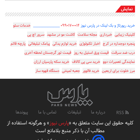
نمایش
خرید رپورتاژ و بک لینک در پارس نیوز
۰۹۹۰۱۷۰۰۰۱۴
_________________
خدمات سئو
کلینیک زیبایی
خبرداری
مجله سلامت
کاشت مو در مشهد
سرور اچ پی
پنجره دوجداره در کرج
اخبار تکنولوژی
خرید لوازم یدکی
پیامک تبلیغاتی
پارچه قائم
درب ضد سرقت
قیمت ورق استیل به روز
قیمت تور گرجستان لحظه آخری
نمایندگی تعمیرات دوو
خرید سی پی کالاف
خرید سکه پارسیان ارزان
مرز خلوت برای اربعین
خرید فالوور
جعبه لمینتی
دستگاه قهوه ساز
درباره ما
تبلیغات
تماس با ما
پیوندها
RSS
کلیه حقوق این سایت متعلق به «
پارس نیوز
» و هرگونه استفاده از
مطالب آن با ذکر منبع بلامانع است