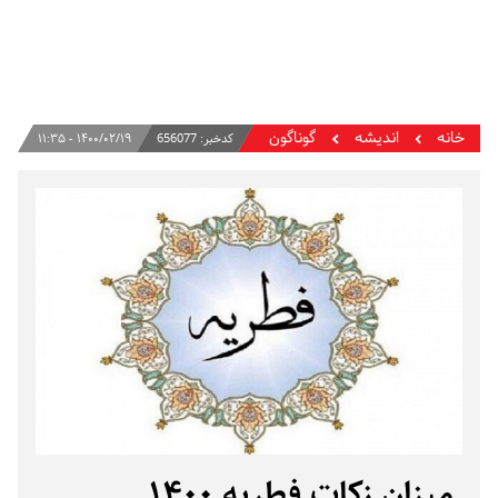
خانه
اندیشه
گوناگون
کدخبر:
656077
۱۴۰۰/۰۲/۱۹ - ۱۱:۳۵
میزان زکات فطریه ۱۴۰۰