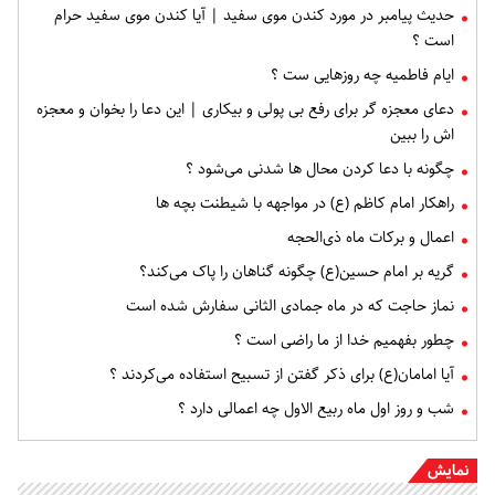
حدیث پیامبر در مورد کندن موی سفید | آیا کندن موی سفید حرام
است ؟
ایام فاطمیه چه روزهایی ست ؟
دعای معجزه گر برای رفع بی پولی و بیکاری | این دعا را بخوان و معجزه
اش را ببین
چگونه با دعا کردن محال ها شدنی می‌شود ؟
راهکار امام کاظم (ع) در مواجهه با شیطنت بچه ها
اعمال و برکات ماه ذی‌الحجه
گریه بر امام حسین(ع) چگونه گناهان را پاک می‌کند؟
نماز حاجت که در ماه جمادی الثانی سفارش شده است
چطور بفهمیم خدا از ما راضی است ؟
آیا امامان(ع) برای ذکر گفتن از تسبیح استفاده می‌کردند ؟
شب و روز اول ماه ربیع الاول چه اعمالی دارد ؟
نمایش