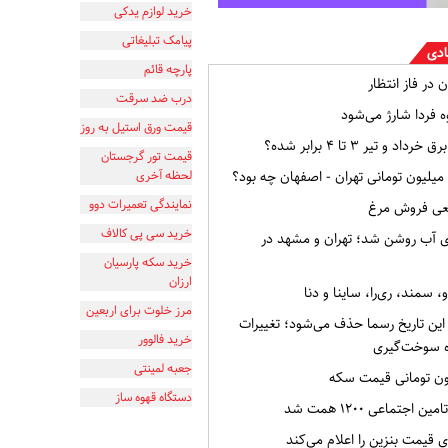
خرید لوازم یدکی
پیامک تبلیغاتی
ادی
پارچه قائم
 در فاز انتظار
درب ضد سرقت
ه فردا شارژ می‌شود
قیمت ورق استیل به روز
و تیر ۳ تا ۴ برابر شده؟
قیمت تور گرجستان
لحظه آخری
نمایندگی تعمیرات دوو
قعی فروش مرغ
خرید سی پی کالاف
ی آب روشن شد؛ تهران و مشهد در
خرید سکه پارسیان
ارزان
 سمند، ری‌را، ساینا و دنا
مرز خلوت برای اربعین
ین تاریخ رسما حذف می‌شود؛ تغییرات
خرید فالوور
 سوخت‌گیری
جعبه لمینتی
دستگاه قهوه ساز
اجتماعی ۱۲۰۰ همت شد
 قیمت بنزین را اعلام می‌کند