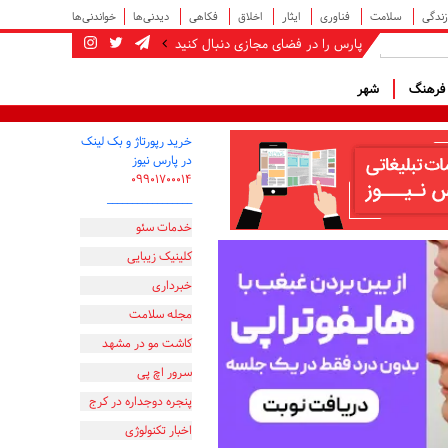
زندگی
سلامت
فناوری
ایثار
اخلاق
فکاهی
دیدنی‌ها
خواندنی‌ها
پارس را در فضای مجازی دنبال کنید
رهنگ
شهر
خرید رپورتاژ و بک لینک
در پارس نیوز
۰۹۹۰۱۷۰۰۰۱۴
_________________
خدمات سئو
کلینیک زیبایی
خبرداری
مجله سلامت
کاشت مو در مشهد
سرور اچ پی
پنجره دوجداره در کرج
اخبار تکنولوژی