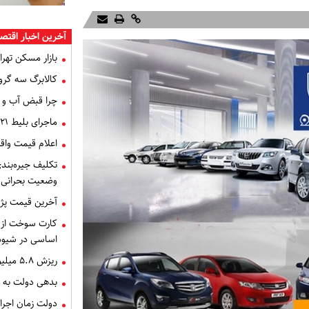
آخرین اخبار اقتص
بازار مسکن تهران
کالابرگ سه گرو
چرا قبض آب و برق خرداد 
ماجرای بلیط ۲۱ میلیون تومانی تهران - اصفهان چه بود؟
اعلام قیمت وا
تکلیف جیره‌بند
وضعیت بحرانی
آخرین قیمت پژو،
کارت سوخت از ا
اساسی در شیوه
ریزش ۵.۸ میلیون تومانی قیمت سکه
بدهی دولت به تامین 
دولت زمان اجرای