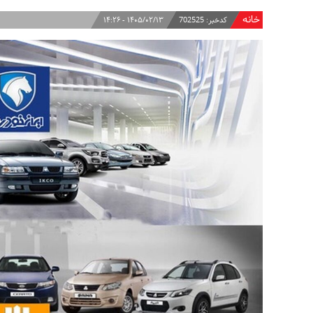
خانه
کدخبر:
702525
۱۴۰۵/۰۲/۱۳ - ۱۴:۲۶