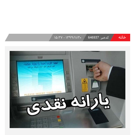
خانه
کدخبر:
646937
۱۳۹۹/۱۱/۲۰ - ۱۵:۳۷