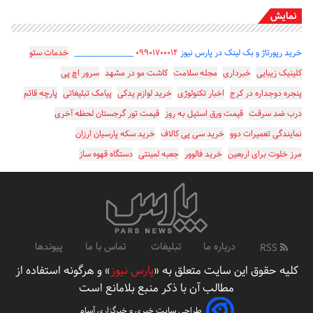
نمایش
خرید رپورتاژ و بک لینک در پارس نیوز
۰۹۹۰۱۷۰۰۰۱۴
_________________
خدمات سئو
کلینیک زیبایی
خبرداری
مجله سلامت
کاشت مو در مشهد
سرور اچ پی
پنجره دوجداره در کرج
اخبار تکنولوژی
خرید لوازم یدکی
پیامک تبلیغاتی
پارچه قائم
درب ضد سرقت
قیمت ورق استیل به روز
قیمت تور گرجستان لحظه آخری
نمایندگی تعمیرات دوو
خرید سی پی کالاف
خرید سکه پارسیان ارزان
مرز خلوت برای اربعین
خرید فالوور
جعبه لمینتی
دستگاه قهوه ساز
درباره ما
تبلیغات
تماس با ما
پیوندها
RSS
کلیه حقوق این سایت متعلق به «
پارس نیوز
» و هرگونه استفاده از
مطالب آن با ذکر منبع بلامانع است
طراحی سایت خبری و خبرگزاری آسام