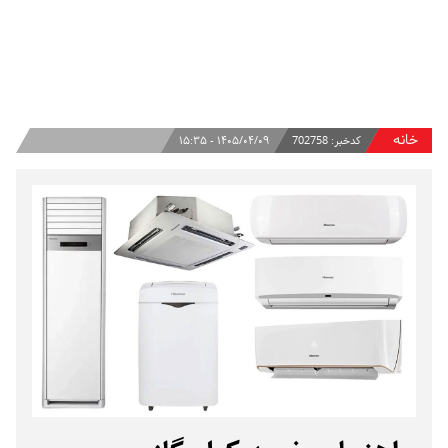
انه
کدخبر:
702758
۱۴۰۵/۰۴/۰۹ - ۱۵:۳۵