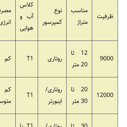
کلاس
مناسب
نوع
مصرف
ظرفیت
آب و
متراژ
کمپرسور
انرژی
هوایی
12 تا
9000
روتاری
T1
کم
20 متر
20 تا
روتاری/
کم تا
T1
12000
30 متر
اینورتر
متوسط
30 تا
روتاری/
T1 یا