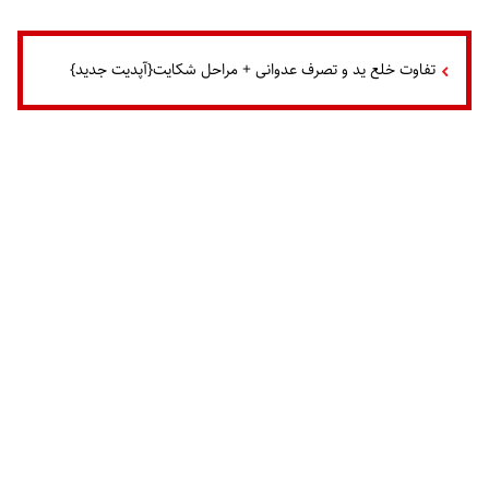
تفاوت خلع ید و تصرف عدوانی + مراحل شکایت{آپدیت جدید}