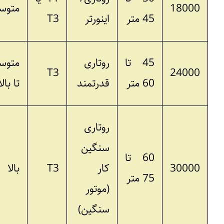
18000
متوسط
45 متر
اینورتر
T3
45 تا
روتاری
متوسط
T3
24000
60 متر
قدرتمند
تا بالا
روتاری
سنگین
60 تا
30000
کار
T3
بالا
75 متر
(موتور
سنگین)