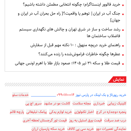
خرید فالوور اینستاگرام؛ چگونه انتخابی مطمئن داشته باشیم؟
جنگ آب در ایران| توهم یا واقعیت؟[ راه حل بحران آب در ایران و
جهان]
رشد ساخت و ساز در شرق تهران و چالش های نگهداری سیستم
فاضلاب ساختمان ها
راهنمای خرید دریچه منهول : ۱۰ نکته مهم قبل از سفارش
عطرها چگونه خاطرات فراموش‌شده را زنده می‌کنند؟
قیمت طلا و سکه ۳۱ تیر ۱۴۰۵؛ صعود بازار طلا با اهرم اونس جهانی
نمایش
خرید رپورتاژ و بک لینک در پارس نیوز
۰۹۹۰۱۷۰۰۰۱۴
_________________
خدمات سئو
کلینیک زیبایی
خبرداری
مجله سلامت
کاشت مو در مشهد
سرور اچ پی
پنجره دوجداره در کرج
اخبار تکنولوژی
خرید لوازم یدکی
پیامک تبلیغاتی
پارچه قائم
درب ضد سرقت
قیمت ورق استیل به روز
قیمت تور گرجستان لحظه آخری
نمایندگی تعمیرات دوو
خرید سی پی کالاف
خرید سکه پارسیان ارزان