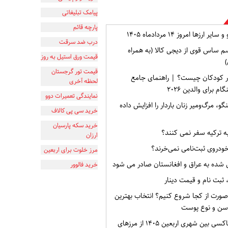
پیامک تبلیغاتی
پارچه قائم
ارزها امروز ۱۴ مردادماه ۱۴۰۵
درب ضد سرقت
م ساس قوی از دیجی کالا (به همراه
قیمت ورق استیل به روز
)
قیمت تور گرجستان
ر کودکان چیست؟ | راهنمای جامع
لحظه آخری
برای والدین ۲۰۲۶
نمایندگی تعمیرات دوو
گو، مرگ‌ومیر زنان باردار را افزایش داده
خرید سی پی کالاف
خرید سکه پارسیان
به ترکیه سفر نمی کنند؟
ارزان
خودروی ثبت‌نامی نمی‌خرند؟
مرز خلوت برای اربعین
 شده به عراق و افغانستان صادر می شود
خرید فالوور
صورت از کجا شروع کنیم؟ انتخاب بهترین
سن و نوع پوست
نرخ کرایه های تاکسی بین شهری اربعین ۱۴۰۵ از مرزهای