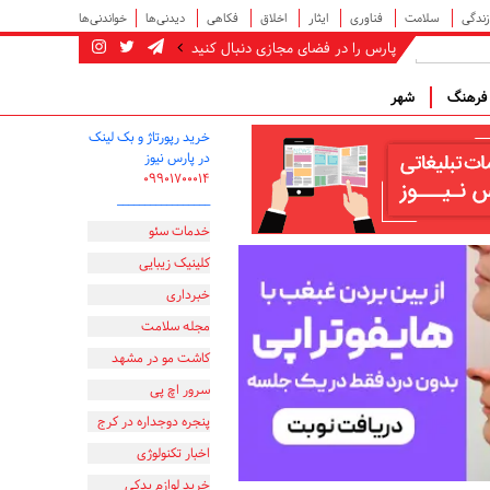
زندگی
سلامت
فناوری
ایثار
اخلاق
فکاهی
دیدنی‌ها
خواندنی‌ها
پارس را در فضای مجازی دنبال کنید
رهنگ
شهر
خرید رپورتاژ و بک لینک
در پارس نیوز
۰۹۹۰۱۷۰۰۰۱۴
_________________
خدمات سئو
کلینیک زیبایی
خبرداری
مجله سلامت
کاشت مو در مشهد
سرور اچ پی
پنجره دوجداره در کرج
اخبار تکنولوژی
خرید لوازم یدکی