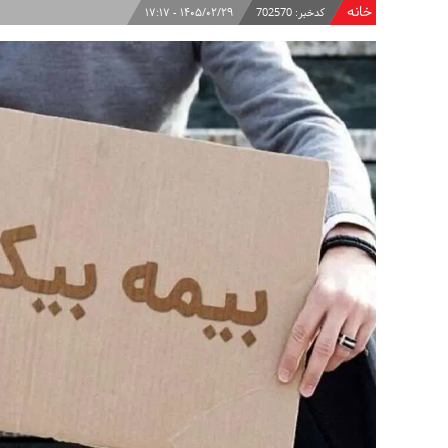
خانه
کدخبر:
702570
۱۴۰۵/۰۲/۲۹ - ۱۷:۱۷