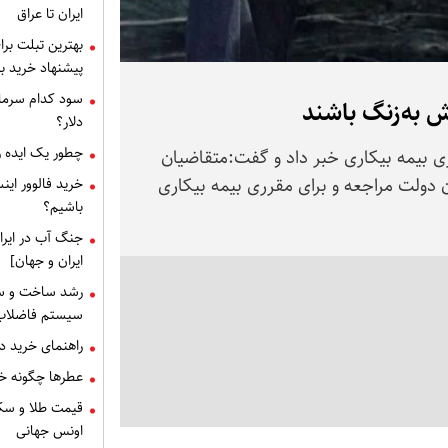
ایران تا عراق
بهترین تبلت برا
پیشنهاد خرید بر
سود کدام سرمای
ش به‌زنگ باشند
دلار؟
چطور یک ایده را
رای دریافت مقرری بیمه بیکاری خبر داد و گفت:متقاضیان
ان دولت مراجعه و برای مقرری بیمه بیکاری
خرید فالوور این
باشیم؟
جنگ آب در ایرا
ایران و جهان]
رشد ساخت و سا
سیستم فاضلاب
راهنمای خرید دریچه منهول : 
عطرها چگونه خا
اونس جهانی