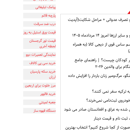
پیامک تبلیغاتی
پارچه قائم
و تصرف عدوانی + مراحل شکایت{آپدیت
درب ضد سرقت
قیمت ورق استیل به روز
ارزها امروز ۱۴ مردادماه ۱۴۰۵
قیمت تور گرجستان
م ساس قوی از دیجی کالا (به همراه
لحظه آخری
)
نمایندگی تعمیرات دوو
ر کودکان چیست؟ | راهنمای جامع
خرید سی پی کالاف
برای والدین ۲۰۲۶
خرید سکه پارسیان
گو، مرگ‌ومیر زنان باردار را افزایش داده
ارزان
مرز خلوت برای اربعین
به ترکیه سفر نمی کنند؟
خرید فالوور
خودروی ثبت‌نامی نمی‌خرند؟
جعبه لمینتی
 شده به عراق و افغانستان صادر می شود
دستگاه قهوه ساز
صورت از کجا شروع کنیم؟ انتخاب بهترین