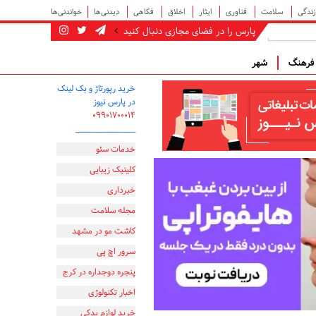
زندگی
سلامت
فناوری
ایثار
اخلاق
فکاهی
دیدنی‌ها
خواندنی‌ها
پارس را در فضای مجازی دنبال کنید
رهنگ
شهر
خرید رپورتاژ و بک لینک
در پارس نیوز
۰۹۹۰۱۷۰۰۰۱۴
_________________
خدمات سئو
کلینیک زیبایی
خبرداری
مجله سلامت
کاشت مو در مشهد
سرور اچ پی
پنجره دوجداره در کرج
اخبار تکنولوژی
خرید لوازم یدکی