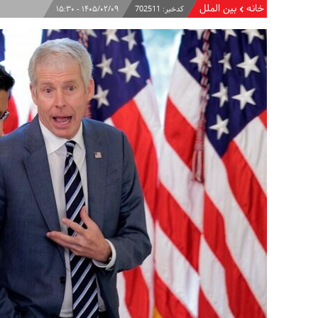
خانه
بین الملل
کدخبر:
702511
۱۴۰۵/۰۲/۰۹ - ۱۵:۳۰