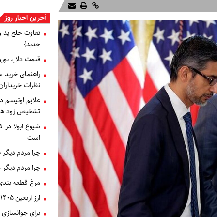
آخرین اخبار روز
تفاوت خلع ید 
جدید}
قیمت دلار، یورو و سایر 
راهنمای خرید س
نظرات خریداران
علایم اوتیسم د
تشخیص زود هنگام 
شیوع ابولا در کن
است
چرا مردم دیگر 
چرا مردم دیگر 
مرغ قطعه‌ بندی
ارز اربعین ۱۴۰۵، ثبت‌ نام و قیمت دینار
برای جوانسازی 