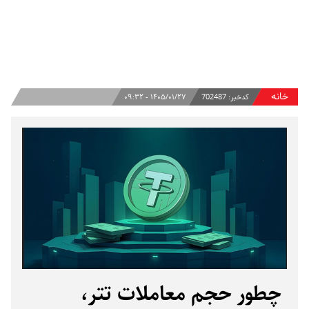
خانه
کدخبر:
702487
۱۴۰۵/۰۱/۲۷ - ۰۹:۳۲
چطور حجم معاملات تتر،