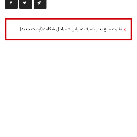
تفاوت خلع ید و تصرف عدوانی + مراحل شکایت{آپدیت جدید}