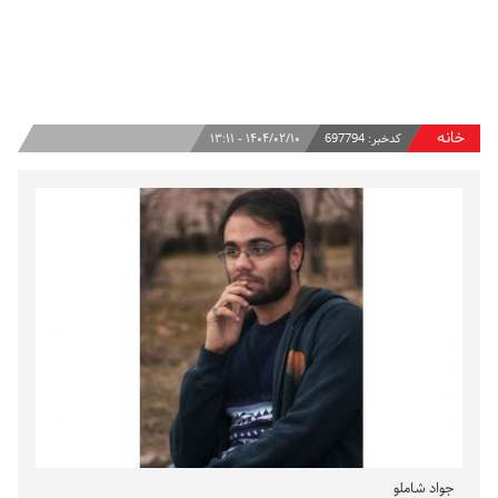
خانه
کدخبر:
697794
۱۴۰۴/۰۲/۱۰ - ۱۳:۱۱
جواد شاملو