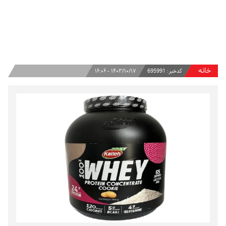
خانه
کدخبر:
695991
۱۴۰۳/۱۰/۱۷ - ۱۶:۰۶