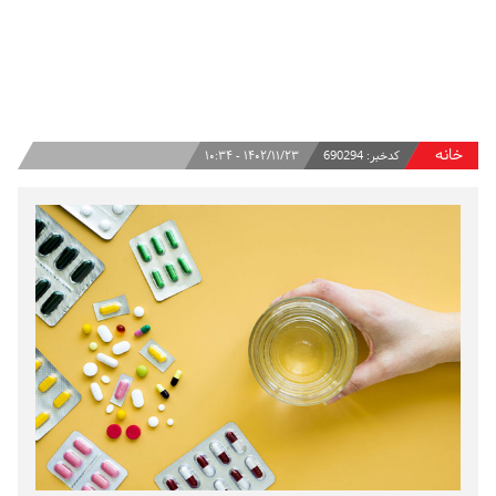
خانه
کدخبر:
690294
۱۴۰۲/۱۱/۲۳ - ۱۰:۳۴