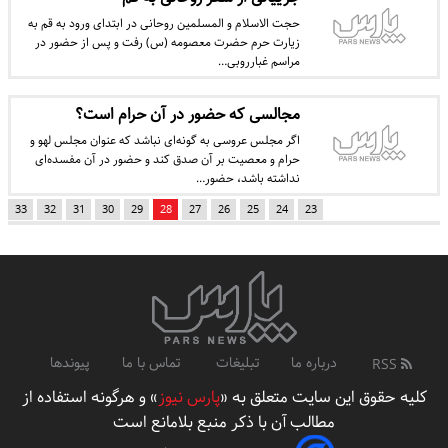
حجت الاسلام و المسلمین روحانی در ابتدای ورود به قم به
زیارت حرم حضرت معصومه (س) رفت و پس از حضور در
مراسم غبارروبی…
مجالسی که حضور در آن حرام است؟
اگر مجلس عروسی به گونه‌اى نباشد که عنوان مجلس لهو و
حرام و معصیت بر آن صدق کند و حضور در آن مفسده‌اى
نداشته باشد، حضور…
33
32
31
30
29
28
27
26
25
24
23
درباره ما
تبلیغات
تماس با ما
پیوندها
RSS
کلیه حقوق این سایت متعلق به «
پارس نیوز
» و هرگونه استفاده از
مطالب آن با ذکر منبع بلامانع است