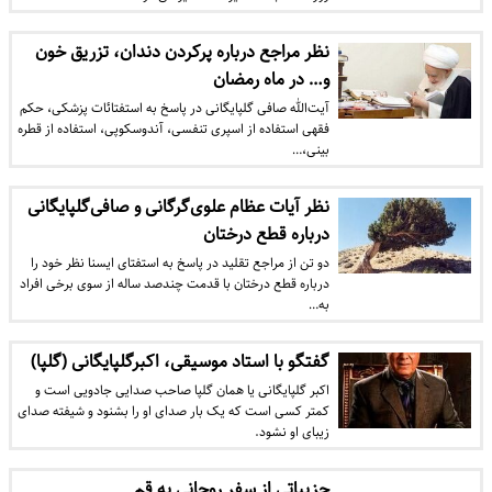
نظر مراجع درباره پرکردن دندان، تزریق خون
و… در ماه رمضان
آیت‌الله صافی گلپایگانی در پاسخ به استفتائات پزشکی، حکم
فقهی استفاده از اسپری تنفسی، آندوسکوپی، استفاده از قطره
بینی،…
نظر آیات عظام علوی‌گرگانی و صافی‌گلپایگانی
درباره قطع درختان
دو تن از مراجع تقلید در پاسخ به استفتای ایسنا نظر خود را
درباره قطع درختان با قدمت چندصد ساله از سوی برخی افراد
به…
گفتگو با استاد موسیقی، اکبرگلپایگانی (گلپا)
اکبر گلپایگانی یا همان گلپا صاحب صدایی جادویی است و
کمتر کسی است که یک بار صدای او را بشنود و شیفته صدای
زیبای او نشود.
جزییاتی از سفر روحانی به قم