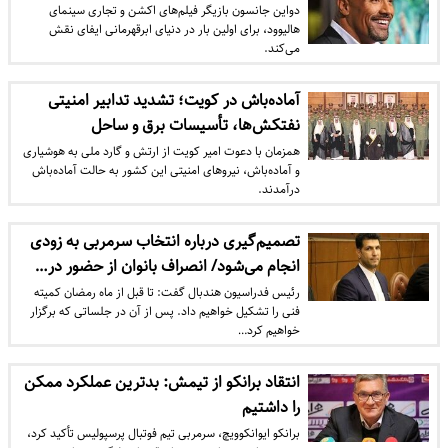
دواین جانسون بازیگر فیلم‌های اکشن و تجاری سینمای
هالیوود، برای اولین بار در دنیای ابرقهرمانی ایفای نقش
می‌کند.
آماده‌باش در کویت؛ تشدید تدابیر امنیتی
نفتکش‌ها، تأسیسات برق و ساحل
همزمان با دعوت امیر کویت از ارتش و گارد ملی به هوشیاری
و آماده‌باش، نیروهای امنیتی این کشور به حالت آماده‌باش
درآمدند.
تصمیم‌گیری درباره انتخاب سرمربی به زودی
انجام می‌شود/ انصراف بانوان از حضور در…
رئیس فدراسیون هندبال گفت: تا قبل از ماه رمضان کمیته
فنی را تشکیل خواهیم داد. پس از آن در جلساتی که برگزار
خواهیم کرد…
انتقاد برانکو از تیمش: بدترین عملکرد ممکن
را داشتیم
برانکو ایوانکوویچ، سرمربی تیم فوتبال پرسپولیس تأکید کرد،