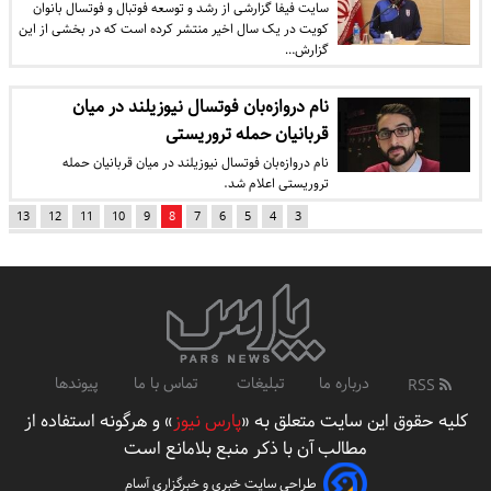
سایت فیفا گزارشی از رشد و توسعه فوتبال و فوتسال بانوان
کویت در یک سال اخیر منتشر کرده است که در بخشی از این
گزارش…
نام دروازه‌بان فوتسال نیوزیلند در میان
قربانیان حمله تروریستی
نام دروازه‌بان فوتسال نیوزیلند در میان قربانیان حمله
تروریستی اعلام شد.
13
12
11
10
9
8
7
6
5
4
3
درباره ما
تبلیغات
تماس با ما
پیوندها
RSS
کلیه حقوق این سایت متعلق به «
پارس نیوز
» و هرگونه استفاده از
مطالب آن با ذکر منبع بلامانع است
طراحی سایت خبری و خبرگزاری آسام