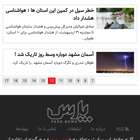
خطر سیل در کمین این استان ها ؛ هواشناسی
هشدار داد
صادق ضیائیان مدیرکل پیش‌بینی و هشدار سازمان هواشناسی
تا دوشنبه ۳۱ اردیبهشت، از هشدار هواشناسی برای ۱۰ استان،
طغیان…
آسمان مشهد دوباره وسط روز تاریک شد !
طوفان تندری و تگرگ دوباره آسمان مشهد .را تاریک کرد.
17
16
15
14
13
12
11
10
9
8
7
درباره ما
تبلیغات
تماس با ما
پیوندها
RSS
کلیه حقوق این سایت متعلق به «
پارس نیوز
» و هرگونه استفاده از