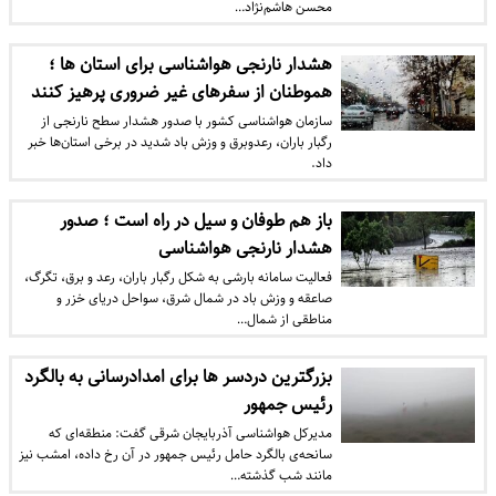
محسن هاشم‌نژاد…
هشدار نارنجی هواشناسی برای استان‌ ها ؛
هموطنان از سفرهای غیر ضروری پرهیز کنند
سازمان هواشناسی کشور با صدور هشدار سطح نارنجی از
رگبار باران، رعدوبرق و وزش باد شدید در برخی استان‌ها خبر
داد.
باز هم طوفان و سیل در راه است ؛ صدور
هشدار نارنجی هواشناسی
فعالیت سامانه بارشی به شکل رگبار باران، رعد و برق، تگرگ،
صاعقه و وزش باد در شمال شرق، سواحل دریای خزر و
مناطقی از شمال…
بزرگترین دردسر ها برای امدادرسانی به بالگرد
رئیس جمهور
مدیرکل هواشناسی آذربایجان شرقی گفت: منطقه‌ای که
سانحه‌ی بالگرد حامل رئیس جمهور در آن رخ داده، امشب نیز
مانند شب گذشته…