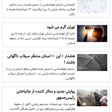
کارشناس سازمان هواشناسی از صدور هشدار زرد و تداوم
فعالیت سامانه بارشی تا روز (یکشنبه، ۱۳ خردادماه) همراه با
رگبار…
تهران گرم می شود
اداره کل هواشناسی استان تهران اعلام کرد: از فردا تا روز
جمعه (۸ تا ۱۱ خردادماه) روند افزایش نسبی دما در سطح
استان…
هشدار ؛ این ۱۰ استان منتظر سیلاب ناگهانی
باشند !
سازمان هواشناسی با صدور هشدارهای سطح نارنجی و زرد از
تشدید فعالیت سامانه بارشی در ۱۰ استان و احتمال سیلاب
ناگهانی،…
روایتی جدید و متاثر کننده از جانباختن
رئیس‌جمهور
عضو ارشد تیم عملیات جستجو روایتی کامل از سقوط
هلیکوپتر رئیسی و همراهان وی در اختیار همگان گذاشت.