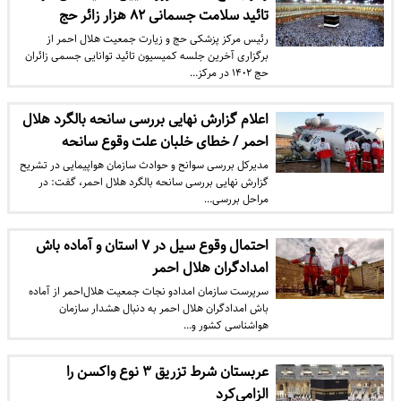
تائید سلامت جسمانی ۸۲ هزار زائر حج
رئیس مرکز پزشکی حج و زیارت جمعیت هلال احمر از
برگزاری آخرین جلسه کمیسیون تائید توانایی جسمی زائران
حج ۱۴۰۲ در مرکز…
اعلام گزارش نهایی بررسی سانحه بالگرد هلال
احمر / خطای خلبان علت وقوع سانحه
مدیرکل بررسی سوانح و حوادث سازمان هواپیمایی در تشریح
گزارش نهایی بررسی سانحه بالگرد هلال احمر، گفت: در
مراحل بررسی…
احتمال وقوع سیل در ۷ استان و آماده باش
امدادگران هلال احمر
سرپرست سازمان امدادو نجات جمعیت هلال‌احمر از آماده
باش امدادگران هلال احمر به دنبال هشدار سازمان
هواشناسی کشور و…
عربستان شرط تزریق ۳ نوع واکسن را
الزامی‌کرد