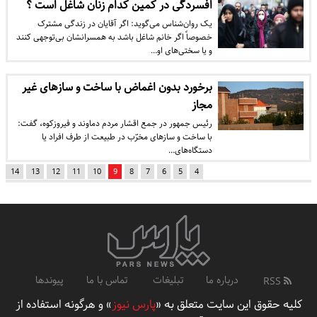
افسردگی در کمین کدام زنان شاغل است ؟
یک روان‌شناس می‌گوید: اگر آقایان در زندگی مشترک
خصوصاً اگر خانم شاغل باشد به همسرانشان بی‌توجهی کنند
و یا سختی‌های او…
برخورد بدون اغماض با ساخت و سازهای غیر
مجاز
رئیس جمهور در جمع اقشار مردم دماوند و فیروزکوه، گفت:
با ساخت و ساز‌های مخرّب در طبیعت از طرف افراد یا
دستگاه‌های…
14
13
12
11
10
9
8
7
6
5
4
درباره ما
تبلیغات
تماس با ما
پیوندها
RSS
کلیه حقوق این سایت متعلق به «
پارس نیوز
» و هرگونه استفاده از