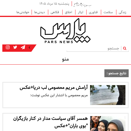
پنجشنبه ۱۵ مرداد ۱۴۰۵
زندگی
سلامت
فناوری
ایثار
اخلاق
فکاهی
دیدنی‌ها
خواندنی‌ها
|
منو
نتایج جستجو :
آرامش مریم معصومی لب دریا+عکس
مریم معصومی با انتشار این عکس نوشت:
همسر آقای سیاست مدار در کنار بازیگران
"بوی باران"+عکس