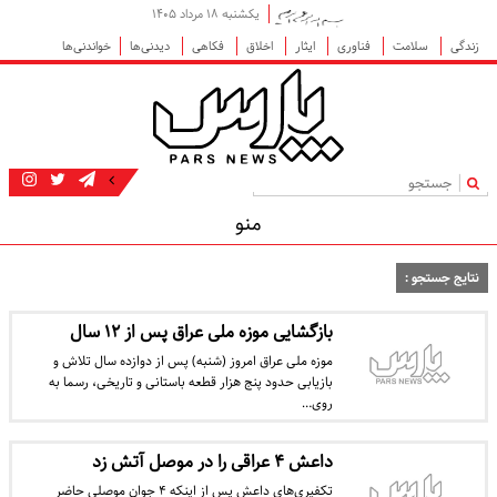
یکشنبه ۱۸ مرداد ۱۴۰۵
زندگی
سلامت
فناوری
ایثار
اخلاق
فکاهی
دیدنی‌ها
خواندنی‌ها
|
منو
نتایج جستجو :
بازگشایی موزه ملی عراق پس از ۱۲ سال
موزه ملی عراق امروز (شنبه) پس از دوازده سال تلاش و
بازیابی حدود پنج هزار قطعه باستانی و تاریخی، رسما به
روی…
داعش ۴ عراقی را در موصل آتش زد
تکفیری‌های داعش پس از اینکه ۴ جوان موصلی حاضر