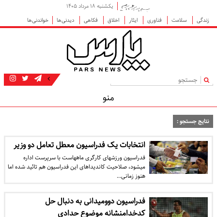
یکشنبه ۱۸ مرداد ۱۴۰۵
زندگی
سلامت
فناوری
ایثار
اخلاق
فکاهی
دیدنی‌ها
خواندنی‌ها
|
منو
نتایج جستجو :
انتخابات یک فدراسیون معطل تعامل دو وزیر
فدراسیون ورزش‎های کارگری ماه‎هاست با سرپرست اداره
می‎شود، صلاحیت کاندیداهای این فدراسیون هم تائید شده اما
هنوز زمانی…
فدراسیون دوومیدانی به دنبال حل
کدخدامنشانه موضوع حدادی