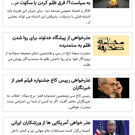
به سیاست؟/ فرق ظلم کردن با سکوت در…
افکار و اعتماد عمومی صدمه دید. برای جبران این هزینه باید
اشتباه قبلی را پذیرفت. پذیرفتن این اشتباه می تواند بخشی
از…
عذرخواهی از پیشگاه خداوند برای روا شدن
ظلم به ستمدیده
حضرت سجاد (ع) در سی و هشتمین دعای صحیفه سجادیه از
پروردگار خود برای روا داشتن ظلم به ستمدیدگان پوزش می
طلبد.
عذرخواهی رییس کاخ جشنواره فیلم فجر از
خبرنگاران
رییس کاخ سی وپنجمین جشنواره فجر- برج میلاد- خطاب به
خبرنگاران حاضر گفت: اگر به کسی از شما بی احترامی شده
معذرت خواهی…
عذر خواهی آمریکایی ها از ورزشکاران ایرانی
کمیته برگزار کننده مسابقات جام جهانی تیر و کمان داخل