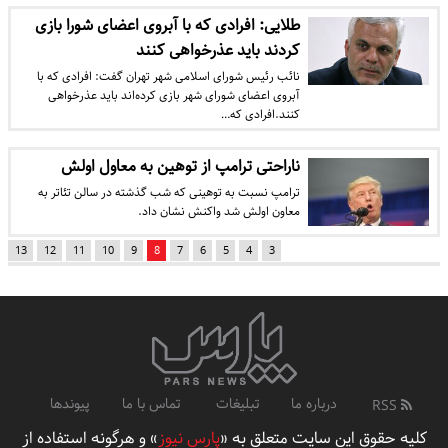
طلایی: افرادی که با آبروی اعضای شورا بازی
کردند باید عذرخواهی کنند
نائب رئیس شورای اسلامی شهر تهران گفت: افرادی که با
آبروی اعضای شورای شهر بازی کرده‌اند باید عذرخواهی
کنند.افرادی که…
ناراحتی ترامپ از توهین به معاول اولش
ترامپ نسبت به توهینی که شب گذشته در سالن تئاتر به
معاون اولش شد واکنش نشان داد.
13
12
11
10
9
8
7
6
5
4
3
درباره ما
تبلیغات
تماس با ما
پیوندها
RSS
کلیه حقوق این سایت متعلق به «
پارس نیوز
» و هرگونه استفاده از