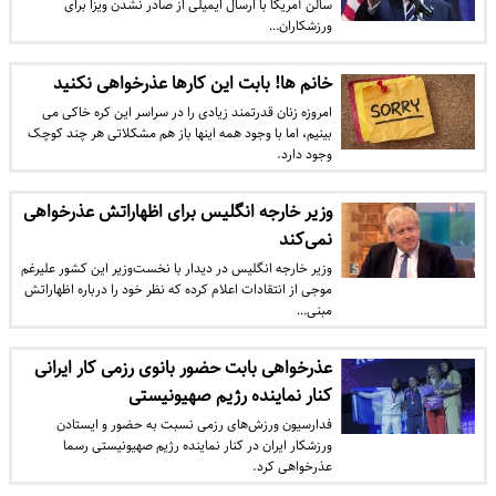
سالن آمریکا با ارسال ایمیلی از صادر نشدن ویزا برای
ورزشکاران…
خانم ها! بابت این کارها عذرخواهی نکنید
امروزه زنان قدرتمند زیادی را در سراسر این کره خاکی می
بینیم، اما با وجود همه اینها باز هم مشکلاتی هر چند کوچک
وجود دارد.
وزیر خارجه انگلیس برای اظهاراتش عذرخواهی
نمی‌کند
وزیر خارجه انگلیس در دیدار با نخست‌وزیر این کشور علیرغم
موجی از انتقادات اعلام کرده که نظر خود را درباره اظهاراتش
مبنی…
عذرخواهی بابت حضور بانوی رزمی کار ایرانی
کنار نماینده رژیم صهیونیستی
فدارسیون‌ ورزش‌های رزمی نسبت به حضور و ایستادن
ورزشکار ایران در کنار نماینده رژیم صهیونیستی رسما
عذرخواهی کرد.