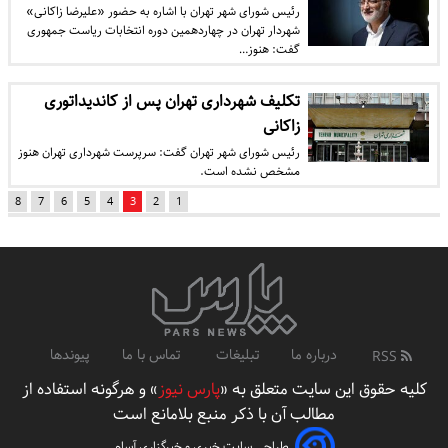
رئیس شورای شهر تهران با اشاره به حضور «علیرضا زاکانی»
شهردار تهران در چهاردهمین دوره انتخابات ریاست جمهوری
گفت: هنوز…
تکلیف شهرداری تهران پس از کاندیداتوری
زاکانی
رئیس شورای شهر تهران گفت: سرپرست شهرداری تهران هنوز
مشخص نشده است.
8
7
6
5
4
3
2
1
درباره ما
تبلیغات
تماس با ما
پیوندها
RSS
کلیه حقوق این سایت متعلق به «
پارس نیوز
» و هرگونه استفاده از
مطالب آن با ذکر منبع بلامانع است
طراحی سایت خبری و خبرگزاری آسام