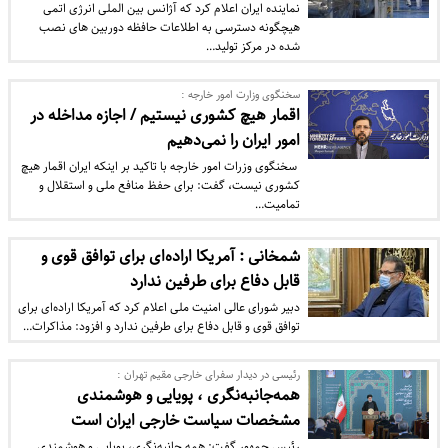
نماینده ایران اعلام کرد که آژانس بین الملی انرژی اتمی
هیچگونه دسترسی به اطلاعات حافظه دوربین های نصب
شده در مرکز تولید…
سخنگوی وزارت امور خارجه :
اقمار هیچ کشوری نیستیم / اجازه مداخله در
امور ایران را نمی‌دهیم
​ سخنگوی وزرات امور خارجه با تاکید بر اینکه ایران اقمار هیچ
کشوری نیست، گفت: برای حفظ منافع ملی و استقلال و
تمامیت…
شمخانی : آمریکا اراده‌ای برای توافق قوی و
قابل دفاع برای طرفین ندارد
دبیر شورای عالی امنیت ملی اعلام کرد که آمریکا اراده‌ای برای
توافق قوی و قابل دفاع برای طرفین ندارد و افزود: مذاکرات…
رئیسی در دیدار سفرای خارجی مقیم تهران :
همه‌جانبه‌نگری ، پویایی و هوشمندی
مشخصات سیاست خارجی ایران است
رئیس جمهور گفت: همه جانبه‌نگری، پویایی و هوشمندی