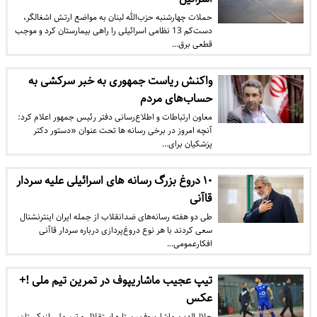
حملات چهارشنبه حزب‌الله لبنان به مواضع ارتش اشغالگر،
دست‌کم 13 نظامی اسرائیلی را راهی بیمارستان کرد و موجب
قطعی برق…
واکنش ریاست جمهوری به خبر سرکشی به
حساب‌های مردم
معاون ارتباطات و اطلاع‌رسانی دفتر رئیس جمهور اعلام کرد:
آنچه امروز در برخی رسانه ها تحت عنوان «دستور دکتر
پزشکیان برای…
۱۰ دروغ بزرگ رسانه های اسرائیلی علیه سردار
قاآنی
طی دو هفته رسانه‌های ضدانقلاب از جمله ایران اینترنشنال
سعی کردند با هر نوع دروغ‌پردازی درباره سردار قاآنی
افکارعمومی…
تیپ عجیب ماشاریپوف در تمرین تیم ملی !+
عکس
جلال‌الدین ماشاریپوف ، ستاره استقلال و تیم ملی ازبکستان،