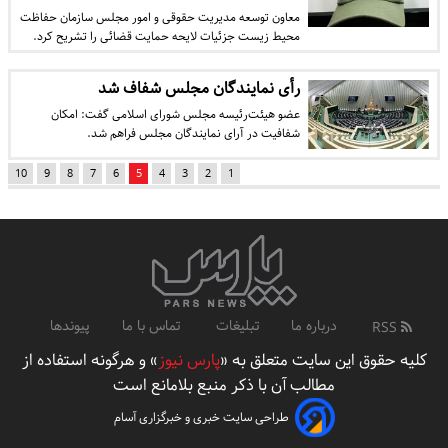
معاون توسعه مدیریت حقوقی و امور مجلس سازمان حفاظت
محیط زیست جزئیات لایحه حمایت قضائی را تشریح کرد.
رأی نمایندگان مجلس شفاف شد
عضو هیئت‌رئیسه مجلس شورای اسلامی گفت: امکان
شفافیت در آرای نمایندگان مجلس فراهم شد.
10
9
8
7
6
5
4
3
2
1
درباره ما
تبلیغات
تماس با ما
پیوندها
RSS
کلیه حقوق این سایت متعلق به «
پارس نیوز
» و هرگونه استفاده از
مطالب آن با ذکر منبع بلامانع است
طراحی سایت خبری و خبرگزاری آسام