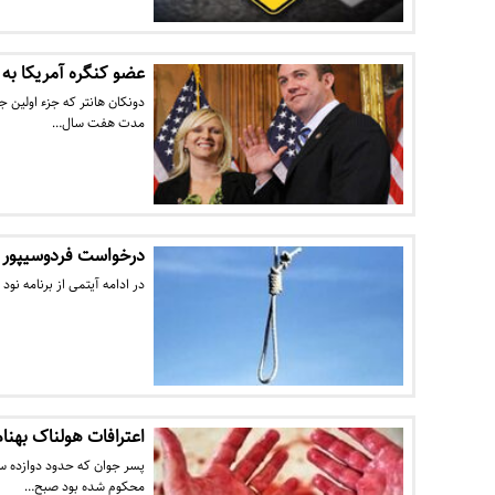
عضو کنگره آمریکا به
دونکان هانتر که جزء اولین 
مدت هفت سال…
درخواست فردوسی‎پور برای‌کمک‌ به‌ فوتبالیست‌ سابق‌‌ اهوازی +فیلم
در ادامه آیتمی از برنامه نود ک
اعترافات هولناک بهنا
پسر جوان که حدود دوازده سا
محکوم شده بود صبح…