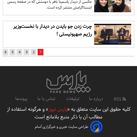
عکسی از دیدار یاسمینا باهر با دوستش که در صفحه رسمی
اینستاگرامش منتشر کرده است.
چرت زدن جو بایدن در دیدار با نخست‌وزیر
رژیم صهیونیستی !
6
5
4
3
2
1
درباره ما
تبلیغات
تماس با ما
پیوندها
RSS
کلیه حقوق این سایت متعلق به «
پارس نیوز
» و هرگونه استفاده از
مطالب آن با ذکر منبع بلامانع است
طراحی سایت خبری و خبرگزاری آسام