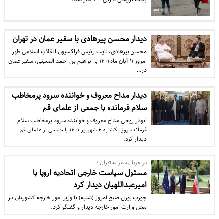
دیدار محسن پیرهادی با سفیر عمان در تهران
محسن پیرهادی، نایب رئیس فراکسیون انقلاب اسلامی ظهر
امروز ۱۱ آبان ماه ۱۴۰۱ با ابراهیم بن احمد المعینی، سفیر عمان
در…
دیدار مداح معروف و خواننده سرود پرمخاطب
سلام فرمانده با جمعی از علمای قم
ابوذر روحی مداح معروف و خواننده سرود پرمخاطب سلام
فرمانده روز یکشنبه ۶ شهریور ۱۴٠۱ با جمعی از علمای قم
دیدار کرد.
در جریان سفر به تهران ؛
مسئول سیاست خارجی اتحادیه اروپا با
امیرعبداللهیان دیدار کرد
جوزپ بورل صبح امروز (شنبه) با وزیر امور خارجه کشورمان در
محل وزارت امور خارجه دیدار و گفتگو کرد.