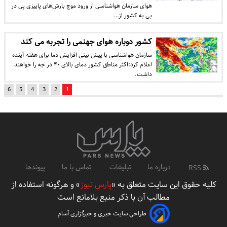
هوای سازمان هواشناسی از ورود موج بارش‌های پاییزی پی در
پی به کشور از…
کشور دوباره هوای جهنمی را تجربه می کند
سازمان هواشناسی با پیش بینی افزایش دما برای هفته آینده
اعلام کرد:اکثر مناطق کشور دمای بالای ۴۰ در جه را خواهند
داشت.
6
5
4
3
2
1
درباره ما
تبلیغات
تماس با ما
پیوندها
RSS
کلیه حقوق این سایت متعلق به «
پارس نیوز
» و هرگونه استفاده از
مطالب آن با ذکر منبع بلامانع است
طراحی سایت خبری و خبرگزاری آسام