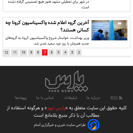
در شهر برای تعطیلی مشهد هنوز هیچ تصمیمی گرفته نشده
است.
آخرین گروه اعلام شده واکسیناسیون کرونا چه
کسانی هستند؟
وزیر بهداشت، خواستار شروع واکسیناسیون کرونا به گروه‌های
جدید همزمان با روز عید سعید غدیر شد.
12
11
10
9
8
7
6
5
4
3
2
درباره ما
تبلیغات
تماس با ما
پیوندها
RSS
کلیه حقوق این سایت متعلق به «
پارس نیوز
» و هرگونه استفاده از
مطالب آن با ذکر منبع بلامانع است
طراحی سایت خبری و خبرگزاری آسام