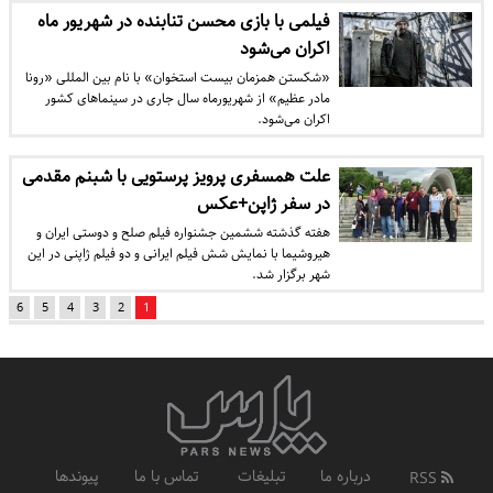
فیلمی با بازی محسن تنابنده در شهریور ماه
اکران می‌شود
«شکستن همزمان بیست استخوان» با نام بین المللی «رونا
مادر عظیم» از شهریورماه سال جاری در سینماهای کشور
اکران می‌شود.
علت همسفری پرویز پرستویی با شبنم مقدمی
در سفر ژاپن+عکس
هفته گذشته ششمین جشنواره فیلم صلح و دوستی ایران و
هیروشیما با نمایش شش فیلم ایرانی و دو فیلم ژاپنی در این
شهر برگزار شد.
6
5
4
3
2
1
درباره ما
تبلیغات
تماس با ما
پیوندها
RSS