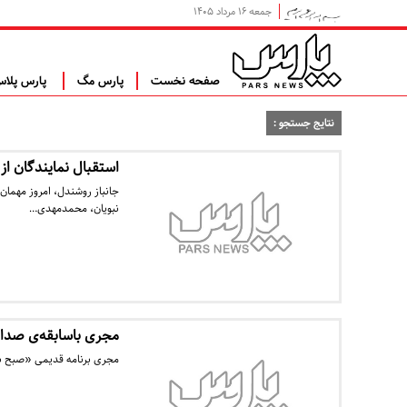
جمعه ۱۶ مرداد ۱۴۰۵
صفحه نخست
پارس مگ
پارس پلا
نتایج جستجو :
استقبال نمایندگان از 
جانباز روشندل، امروز مهما
نبویان، محمدمهدی…
مجری باسابقه‌ی صدا 
مجری برنامه قدیمی «صبح بخ