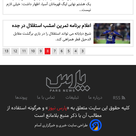
یک هشتم نهایی لیگ قهرمانان آسیا، اظهار داشت: خیلی لازم
نیست…
اعلام برنامه تمرین امشب استقلال در جده
شیخ دیاباته می تواند استقلال را در بازی برگشت مقابل
الدحیل قطر همراهی کند.
13
12
11
10
9
8
7
6
5
4
3
درباره ما
تبلیغات
تماس با ما
پیوندها
RSS
کلیه حقوق این سایت متعلق به «
پارس نیوز
» و هرگونه استفاده از
مطالب آن با ذکر منبع بلامانع است
طراحی سایت خبری و خبرگزاری آسام