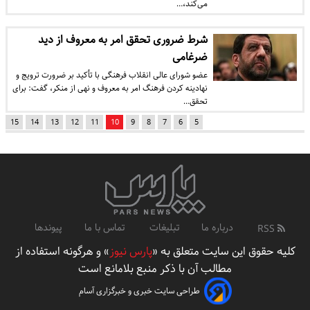
می‌کند،…
شرط ضروری تحقق امر به معروف از دید
ضرغامی
عضو شورای عالی انقلاب فرهنگی با تأکید بر ضرورت ترویج و
نهادینه کردن فرهنگ امر به معروف و نهی از منکر، گفت: برای
تحقق…
15
14
13
12
11
10
9
8
7
6
5
درباره ما
تبلیغات
تماس با ما
پیوندها
RSS
کلیه حقوق این سایت متعلق به «
پارس نیوز
» و هرگونه استفاده از
مطالب آن با ذکر منبع بلامانع است
طراحی سایت خبری و خبرگزاری آسام