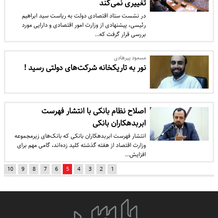
تغییری نمی‌کند
در نشست ستاد اقتصادی دولت به ریاست سید ابراهیم
رئیسی، پیشنهادی از وزارت امور اقتصادی و دارایی مورد
بررسی قرار گرفت که…
مسعود پیرهادی
نور به تاریکخانه شرکت‌های دولتی رسید !
اصلاح نظام بانکی با انتشار فهرست
ابربدهکاران بانکی
انتشار فهرست ابربدهکاران بانکی که بانک‌های زیرمجموعه
وزارت اقتصاد از هفته گذشته کلید زده‌اند، گامی مهم برای
افزایش…
10
9
8
7
6
5
4
3
2
1