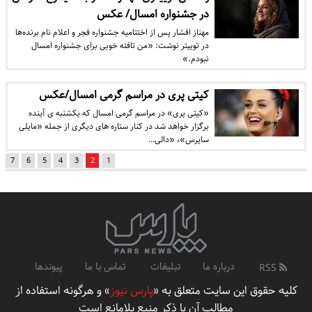
در جشنواره امسال/ عکس
مهناز افشار پس از اختتامیه جشنواره فجر و اعلام نام برنده‌ها
در توییتر نوشت: «من تافته خوبی برای جشنواره امسال
نبودم.»
کیتی پری در مراسم گرمی امسال/عکس
«کیتی پری» در مراسم گرمی امسال که یکشنبه ی آینده
برگزار خواهد شد در کنار ستاره های دیگری از جمله «مایلی
سایرس»، «دالی…
7
6
5
4
3
2
1
درباره ما
تبلیغات
تماس با ما
پیوندها
RSS
کلیه حقوق این سایت متعلق به «
پارس نیوز
» و هرگونه استفاده از
مطالب آن با ذکر منبع بلامانع است