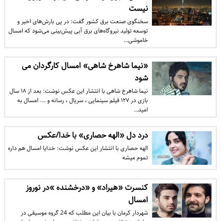
نیست
سخنگوی صنعت برق کشور گفت: در پی بارش‌های اخیر و
توسعه تولید نیروگاه‌های برق آبی پیش‌بینی می‌شود که امسال
خاموشی…
«نیما شاهرخ شاهی» امسال کارگردان می
شود
نیما شاهرخ شاهی با انتشار این عکس نوشت: بعد از ١٨ سال
بازى در ١٢٧ فیلم سینمایى ، سریال ، رسانه و ... امسال به
امید…
درد دل «الهه حصاری» با خدا/عکس
الهه حصاری با انتشار این عکس نوشت: خدایا امسال هم داره
تموم میشه
کنسرت «هیراد» و «درخشنده »در نوروز
امسال
شهردار کرمان با بیان این مطلب که 24 گروه موسیقی در