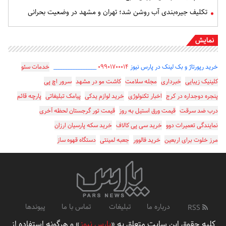
تکلیف جیره‌بندی آب روشن شد؛ تهران و مشهد در وضعیت بحرانی
نمایش
خرید رپورتاژ و بک لینک در پارس نیوز
۰۹۹۰۱۷۰۰۰۱۴
_________________
خدمات سئو
کلینیک زیبایی
خبرداری
مجله سلامت
کاشت مو در مشهد
سرور اچ پی
پنجره دوجداره در کرج
اخبار تکنولوژی
خرید لوازم یدکی
پیامک تبلیغاتی
پارچه قائم
درب ضد سرقت
قیمت ورق استیل به روز
قیمت تور گرجستان لحظه آخری
نمایندگی تعمیرات دوو
خرید سی پی کالاف
خرید سکه پارسیان ارزان
مرز خلوت برای اربعین
خرید فالوور
جعبه لمینتی
دستگاه قهوه ساز
درباره ما
تبلیغات
تماس با ما
پیوندها
RSS
کلیه حقوق این سایت متعلق به «
پارس نیوز
» و هرگونه استفاده از