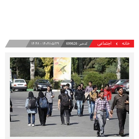
خانه
اجتماعی
کدخبر:
699626
۱۴۰۴/۰۵/۲۹ - ۱۴:۴۸