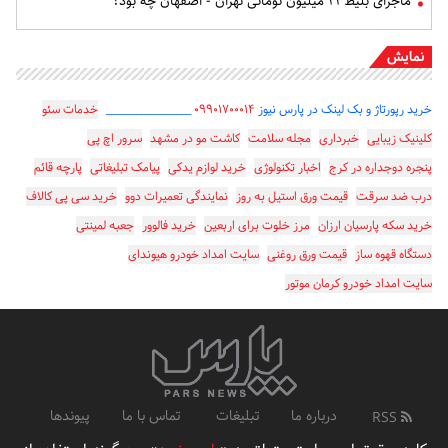
ماجرای بلیط ۲۱ میلیون تومانی تهران - اصفهان چه بود؟
نمایش
خرید رپورتاژ و بک لینک در پارس نیوز
۰۹۹۰۱۷۰۰۰۱۴
_________________
خدمات سئو
کلینیک زیبایی
خبرداری
مجله سلامت
کاشت مو در مشهد
سرور اچ پی
پنجره دوجداره در کرج
اخبار تکنولوژی
خرید لوازم یدکی
پیامک تبلیغاتی
پارچه قائم
درب ضد سرقت
قیمت ورق استیل به روز
نمایندگی تعمیرات دوو
خرید سی پی کالاف
خرید سکه پارسیان ارزان
مرز خلوت برای اربعین
خرید فالوور
جعبه لمینتی
دستگاه قهوه ساز
قیمت ورق روغنی
سایت امداد خودرو هیوندای
سایت امداد خودرو کرمان موتور
درباره ما
تبلیغات
تماس با ما
پیوندها
RSS