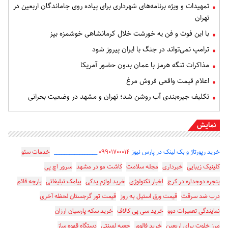
تمهیدات و ویژه برنامه‌های شهرداری برای پیاده روی جاماندگان اربعین در
تهران
با این فوت و فن یه خورشت خلال کرمانشاهی خوشمزه بپز
ترامپ نمی‌تواند در جنگ با ایران پیروز شود
مذاکرات تنگه هرمز با عمان بدون حضور آمریکا
اعلام قیمت واقعی فروش مرغ
تکلیف جیره‌بندی آب روشن شد؛ تهران و مشهد در وضعیت بحرانی
نمایش
خرید رپورتاژ و بک لینک در پارس نیوز
۰۹۹۰۱۷۰۰۰۱۴
_________________
خدمات سئو
کلینیک زیبایی
خبرداری
مجله سلامت
کاشت مو در مشهد
سرور اچ پی
پنجره دوجداره در کرج
اخبار تکنولوژی
خرید لوازم یدکی
پیامک تبلیغاتی
پارچه قائم
درب ضد سرقت
قیمت ورق استیل به روز
قیمت تور گرجستان لحظه آخری
نمایندگی تعمیرات دوو
خرید سی پی کالاف
خرید سکه پارسیان ارزان
مرز خلوت برای اربعین
خرید فالوور
جعبه لمینتی
دستگاه قهوه ساز