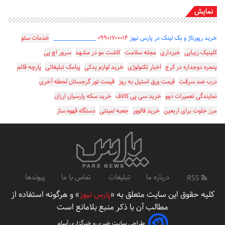
نمایش
خرید رپورتاژ و بک لینک در پارس نیوز
۰۹۹۰۱۷۰۰۰۱۴
_________________
خدمات سئو
کلینیک زیبایی
خبرداری
مجله سلامت
کاشت مو در مشهد
سرور اچ پی
پنجره دوجداره در کرج
اخبار تکنولوژی
خرید لوازم یدکی
پیامک تبلیغاتی
پارچه قائم
درب ضد سرقت
قیمت ورق استیل به روز
قیمت تور گرجستان لحظه آخری
نمایندگی تعمیرات دوو
خرید سی پی کالاف
خرید سکه پارسیان ارزان
مرز خلوت برای اربعین
خرید فالوور
جعبه لمینتی
دستگاه قهوه ساز
درباره ما
تبلیغات
تماس با ما
پیوندها
RSS
کلیه حقوق این سایت متعلق به «
پارس نیوز
» و هرگونه استفاده از
مطالب آن با ذکر منبع بلامانع است
طراحی سایت خبری و خبرگزاری آسام