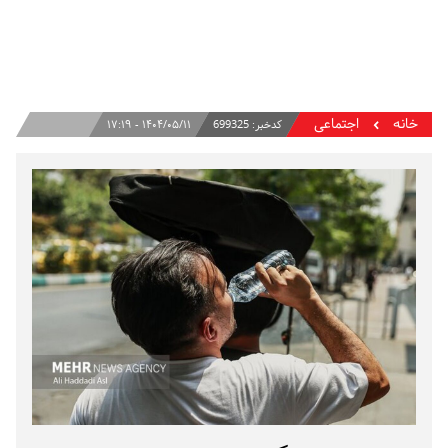
خانه
اجتماعی
کدخبر:
699325
۱۴۰۴/۰۵/۱۱ - ۱۷:۱۹