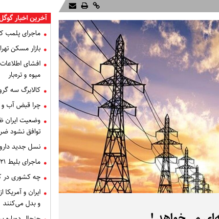
آخرین اخبار گوگل 
ماجرای پلمب ک
بازار مسکن تهران
میوه و تره‌بار
کالابرگ سه گرو
چرا قبض آب و برق خرداد 
توافق نشود ضر
نسل جدید داروه
ماجرای بلیط ۲۱ میلیون تومانی تهران - اصفهان چه بود؟
چه کشوری در کن
ایران و آمریکا 
و بدل می‌کنند
‌ای می‌خواهد !
جنجال دوباره ب