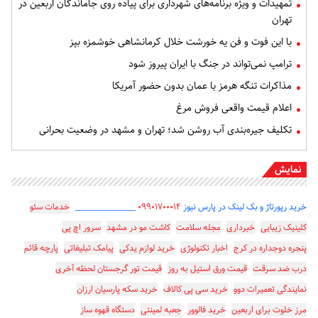
تمهیدات و ویژه برنامه‌های شهرداری برای پیاده روی جاماندگان اربعین در
تهران
با این فوت و فن یه خورشت خلال کرمانشاهی خوشمزه بپز
ترامپ نمی‌تواند در جنگ با ایران پیروز شود
مذاکرات تنگه هرمز با عمان بدون حضور آمریکا
اعلام قیمت واقعی فروش مرغ
تکلیف جیره‌بندی آب روشن شد؛ تهران و مشهد در وضعیت بحرانی
نمایش
خرید رپورتاژ و بک لینک در پارس نیوز
۰۹۹۰۱۷۰۰۰۱۴
_________________
خدمات سئو
کلینیک زیبایی
خبرداری
مجله سلامت
کاشت مو در مشهد
سرور اچ پی
پنجره دوجداره در کرج
اخبار تکنولوژی
خرید لوازم یدکی
پیامک تبلیغاتی
پارچه قائم
درب ضد سرقت
قیمت ورق استیل به روز
قیمت تور گرجستان لحظه آخری
نمایندگی تعمیرات دوو
خرید سی پی کالاف
خرید سکه پارسیان ارزان
مرز خلوت برای اربعین
خرید فالوور
جعبه لمینتی
دستگاه قهوه ساز