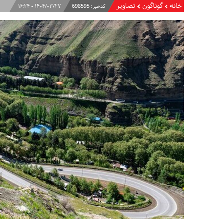
خانه
گوناگون
تصاویر
کدخبر:
698595
۱۴۰۴/۰۳/۲۷ - ۱۶:۲۴