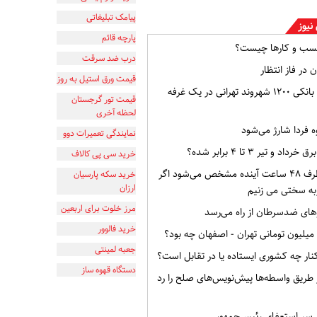
پیامک تبلیغاتی
نیوز
پارچه قائم
سب و کارها چیست؟
درب ضد سرقت
 در فاز انتظار
قیمت ورق استیل به روز
افشای اطلاعات بانکی ۱۲۰۰ شهروند تهرانی در یک غرفه
قیمت تور گرجستان
لحظه آخری
ه فردا شارژ می‌شود
نمایندگی تعمیرات دوو
و تیر ۳ تا ۴ برابر شده؟
خرید سی پی کالاف
وضعیت ایران ظرف ۴۸ ساعت آینده مشخص می‌شود اگر
خرید سکه پارسیان
ارزان
به سختی می زنیم
مرز خلوت برای اربعین
ای ضدسرطان از راه می‌رسد
خرید فالوور
جعبه لمینتی
ار چه کشوری ایستاده یا در تقابل است؟
دستگاه قهوه ساز
از طریق واسطه‌ها پیش‌نویس‌های صلح را رد
ر سر استعفای رئیس‌جمهور