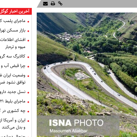
آخرین اخبار گوگل 
ماجرای پلمب ک
بازار مسکن تهران
میوه و تره‌بار
کالابرگ سه گرو
چرا قبض آب و برق خرداد 
توافق نشود ضر
نسل جدید داروه
ماجرای بلیط ۲۱ میلیون تومانی تهران - اصفهان چه بود؟
چه کشوری در کن
ایران و آمریکا 
و بدل می‌کنند
جنجال دوباره ب