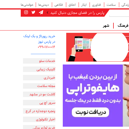
زندگی
سلامت
فناوری
ایثار
اخلاق
فکاهی
دیدنی‌ها
خواندنی‌ها
پارس را در فضای مجازی دنبال کنید
رهنگ
شهر
خرید رپورتاژ و بک لینک
در پارس نیوز
۰۹۹۰۱۷۰۰۰۱۴
_________________
خدمات سئو
کلینیک زیبایی
خبرداری
مجله سلامت
کاشت مو در مشهد
سرور اچ پی
پنجره دوجداره در کرج
اخبار تکنولوژی
خرید لوازم یدکی