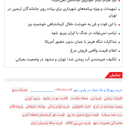
چرا مردم دیگر خودروی ثبت‌نامی نمی‌خرند؟
تمهیدات و ویژه برنامه‌های شهرداری برای پیاده روی جاماندگان اربعین در
تهران
با این فوت و فن یه خورشت خلال کرمانشاهی خوشمزه بپز
ترامپ نمی‌تواند در جنگ با ایران پیروز شود
مذاکرات تنگه هرمز با عمان بدون حضور آمریکا
اعلام قیمت واقعی فروش مرغ
تکلیف جیره‌بندی آب روشن شد؛ تهران و مشهد در وضعیت بحرانی
نمایش
خرید رپورتاژ و بک لینک در پارس نیوز
۰۹۹۰۱۷۰۰۰۱۴
_________________
خدمات سئو
کلینیک زیبایی
خبرداری
مجله سلامت
کاشت مو در مشهد
سرور اچ پی
پنجره دوجداره در کرج
اخبار تکنولوژی
خرید لوازم یدکی
پیامک تبلیغاتی
پارچه قائم
درب ضد سرقت
قیمت ورق استیل به روز
قیمت تور گرجستان لحظه آخری
نمایندگی تعمیرات دوو
خرید سی پی کالاف
خرید سکه پارسیان ارزان