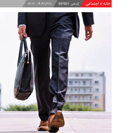
خانه
اجتماعی
کدخبر:
697801
۱۴۰۴/۰۲/۱۰ - ۱۸:۱۶