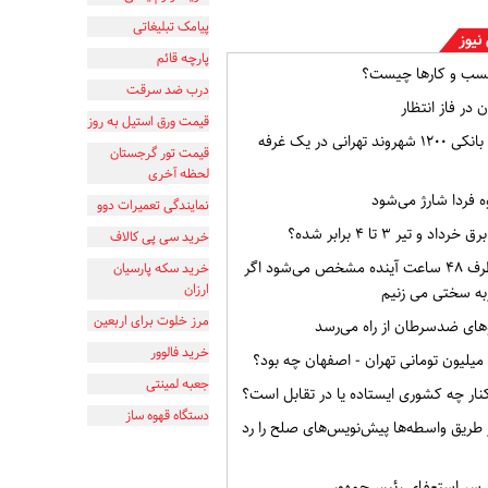
پیامک تبلیغاتی
نیوز
پارچه قائم
سب و کارها چیست؟
درب ضد سرقت
 در فاز انتظار
قیمت ورق استیل به روز
افشای اطلاعات بانکی ۱۲۰۰ شهروند تهرانی در یک غرفه
قیمت تور گرجستان
لحظه آخری
ه فردا شارژ می‌شود
نمایندگی تعمیرات دوو
و تیر ۳ تا ۴ برابر شده؟
خرید سی پی کالاف
وضعیت ایران ظرف ۴۸ ساعت آینده مشخص می‌شود اگر
خرید سکه پارسیان
ارزان
به سختی می زنیم
مرز خلوت برای اربعین
ای ضدسرطان از راه می‌رسد
خرید فالوور
جعبه لمینتی
ار چه کشوری ایستاده یا در تقابل است؟
دستگاه قهوه ساز
از طریق واسطه‌ها پیش‌نویس‌های صلح را رد
ر سر استعفای رئیس‌جمهور