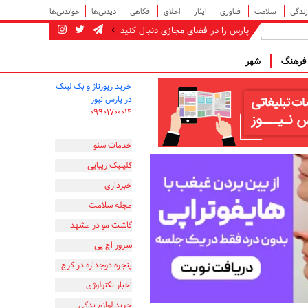
زندگی
سلامت
فناوری
ایثار
اخلاق
فکاهی
دیدنی‌ها
خواندنی‌ها
پارس را در فضای مجازی دنبال کنید
رهنگ
شهر
خرید رپورتاژ و بک لینک
در پارس نیوز
۰۹۹۰۱۷۰۰۰۱۴
_________________
خدمات سئو
کلینیک زیبایی
خبرداری
مجله سلامت
کاشت مو در مشهد
سرور اچ پی
پنجره دوجداره در کرج
اخبار تکنولوژی
خرید لوازم یدکی