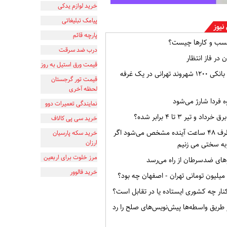
خرید لوازم یدکی
پیامک تبلیغاتی
نیوز
پارچه قائم
سب و کارها چیست؟
درب ضد سرقت
 در فاز انتظار
قیمت ورق استیل به روز
افشای اطلاعات بانکی ۱۲۰۰ شهروند تهرانی در یک غرفه
قیمت تور گرجستان
لحظه آخری
ه فردا شارژ می‌شود
نمایندگی تعمیرات دوو
و تیر ۳ تا ۴ برابر شده؟
خرید سی پی کالاف
وضعیت ایران ظرف ۴۸ ساعت آینده مشخص می‌شود اگر
خرید سکه پارسیان
ارزان
به سختی می زنیم
مرز خلوت برای اربعین
ای ضدسرطان از راه می‌رسد
خرید فالوور
ار چه کشوری ایستاده یا در تقابل است؟
از طریق واسطه‌ها پیش‌نویس‌های صلح را رد