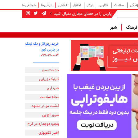
زندگی
سلامت
فناوری
ایثار
اخلاق
فکاهی
دیدنی‌ها
خواندنی‌ها
پارس را در فضای مجازی دنبال کنید
رهنگ
شهر
خرید رپورتاژ و بک لینک
در پارس نیوز
۰۹۹۰۱۷۰۰۰۱۴
_________________
خدمات سئو
کلینیک زیبایی
خبرداری
مجله سلامت
کاشت مو در مشهد
سرور اچ پی
پنجره دوجداره در کرج
اخبار تکنولوژی