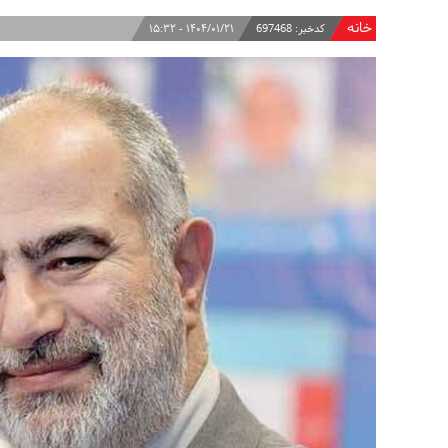
خانه
کدخبر:
697468
۱۴۰۴/۰۱/۲۱ - ۱۵:۳۲