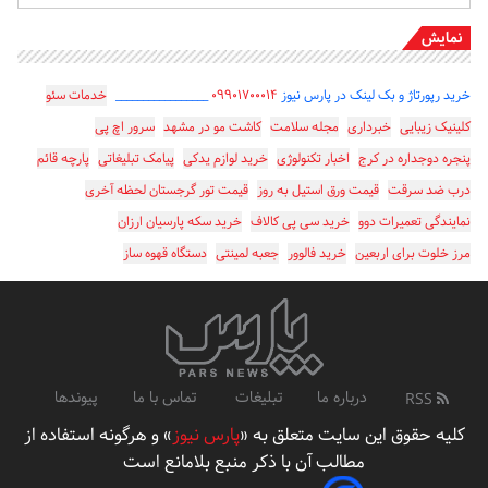
نمایش
خرید رپورتاژ و بک لینک در پارس نیوز
۰۹۹۰۱۷۰۰۰۱۴
_________________
خدمات سئو
کلینیک زیبایی
خبرداری
مجله سلامت
کاشت مو در مشهد
سرور اچ پی
پنجره دوجداره در کرج
اخبار تکنولوژی
خرید لوازم یدکی
پیامک تبلیغاتی
پارچه قائم
درب ضد سرقت
قیمت ورق استیل به روز
قیمت تور گرجستان لحظه آخری
نمایندگی تعمیرات دوو
خرید سی پی کالاف
خرید سکه پارسیان ارزان
مرز خلوت برای اربعین
خرید فالوور
جعبه لمینتی
دستگاه قهوه ساز
درباره ما
تبلیغات
تماس با ما
پیوندها
RSS
کلیه حقوق این سایت متعلق به «
پارس نیوز
» و هرگونه استفاده از
مطالب آن با ذکر منبع بلامانع است