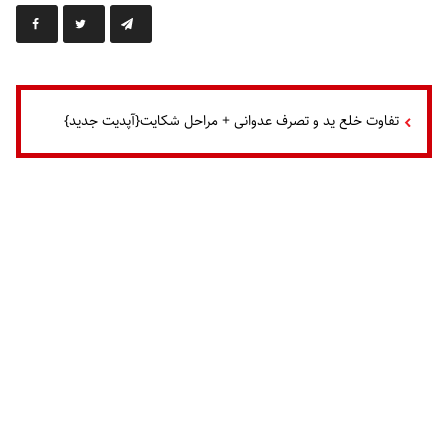
تفاوت خلع ید و تصرف عدوانی + مراحل شکایت{آپدیت جدید}