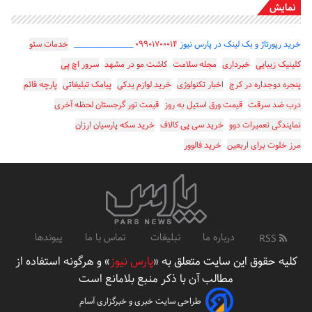
نمایش
خرید رپورتاژ و بک لینک در پارس نیوز
۰۹۹۰۱۷۰۰۰۱۴
_________________
خدمات سئو
کلینیک زیبایی
خبرداری
مجله سلامت
کاشت مو در مشهد
سرور اچ پی
پنجره دوجداره در کرج
اخبار تکنولوژی
خرید لوازم یدکی
پیامک تبلیغاتی
پارچه قائم
درب ضد سرقت
قیمت ورق استیل به روز
قیمت تور گرجستان لحظه آخری
نمایندگی تعمیرات دوو
خرید سی پی کالاف
خرید سکه پارسیان ارزان
مرز خلوت برای اربعین
خرید فالوور
درباره ما
تبلیغات
تماس با ما
پیوندها
RSS
کلیه حقوق این سایت متعلق به «
پارس نیوز
» و هرگونه استفاده از
مطالب آن با ذکر منبع بلامانع است
طراحی سایت خبری و خبرگزاری آسام