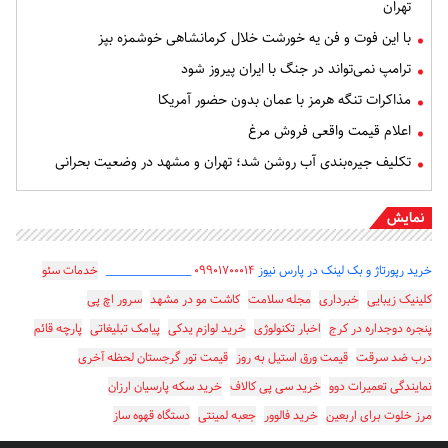
تهران
با این فوت و فن یه خورشت خلال کرمانشاهی خوشمزه بپز
ترامپ نمی‌تواند در جنگ با ایران پیروز شود
مذاکرات تنگه هرمز با عمان بدون حضور آمریکا
اعلام قیمت واقعی فروش مرغ
تکلیف جیره‌بندی آب روشن شد؛ تهران و مشهد در وضعیت بحرانی
نمایش
خرید رپورتاژ و بک لینک در پارس نیوز
۰۹۹۰۱۷۰۰۰۱۴
_________________
خدمات سئو
کلینیک زیبایی
خبرداری
مجله سلامت
کاشت مو در مشهد
سرور اچ پی
پنجره دوجداره در کرج
اخبار تکنولوژی
خرید لوازم یدکی
پیامک تبلیغاتی
پارچه قائم
درب ضد سرقت
قیمت ورق استیل به روز
قیمت تور گرجستان لحظه آخری
نمایندگی تعمیرات دوو
خرید سی پی کالاف
خرید سکه پارسیان ارزان
مرز خلوت برای اربعین
خرید فالوور
جعبه لمینتی
دستگاه قهوه ساز