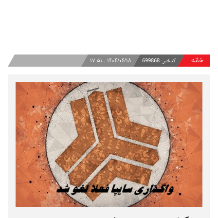
خانه
کدخبر:
699868
۱۴۰۴/۰۶/۱۸ - ۱۷:۵۱