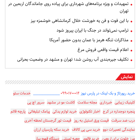
تمهیدات و ویژه برنامه‌های شهرداری برای پیاده روی جاماندگان اربعین در
تهران
با این فوت و فن یه خورشت خلال کرمانشاهی خوشمزه بپز
ترامپ نمی‌تواند در جنگ با ایران پیروز شود
مذاکرات تنگه هرمز با عمان بدون حضور آمریکا
اعلام قیمت واقعی فروش مرغ
تکلیف جیره‌بندی آب روشن شد؛ تهران و مشهد در وضعیت بحرانی
نمایش
خرید رپورتاژ و بک لینک در پارس نیوز
۰۹۹۰۱۷۰۰۰۱۴
_________________
خدمات سئو
کلینیک زیبایی
خبرداری
مجله سلامت
کاشت مو در مشهد
سرور اچ پی
پنجره دوجداره در کرج
اخبار تکنولوژی
خرید لوازم یدکی
پیامک تبلیغاتی
پارچه قائم
درب ضد سرقت
قیمت ورق استیل به روز
قیمت تور گرجستان لحظه آخری
نمایندگی تعمیرات دوو
خرید سی پی کالاف
خرید سکه پارسیان ارزان
مرز خلوت برای اربعین
خرید فالوور
جعبه لمینتی
دستگاه قهوه ساز